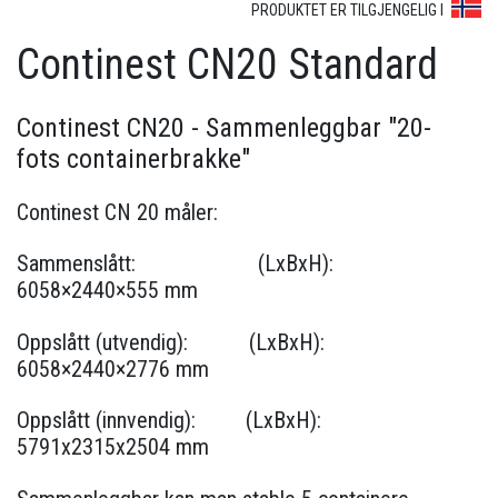
PRODUKTET ER TILGJENGELIG I
Continest CN20 Standard
Continest CN20 - Sammenleggbar "20-
fots containerbrakke"
Continest CN 20 måler:
Sammenslått: (LxBxH):
6058×2440×555 mm
Oppslått (utvendig): (LxBxH):
6058×2440×2776 mm
Oppslått (innvendig): (LxBxH):
5791x2315x2504 mm