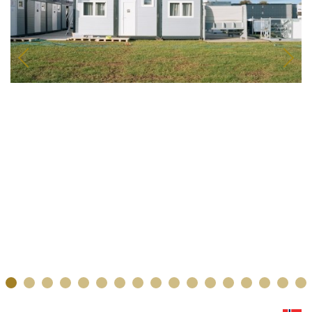
1
2
3
4
5
6
7
8
9
10
11
12
13