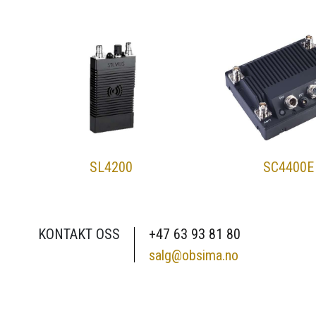
SL4200
SC4400E
KONTAKT OSS
+47 63 93 81 80
salg@obsima.no