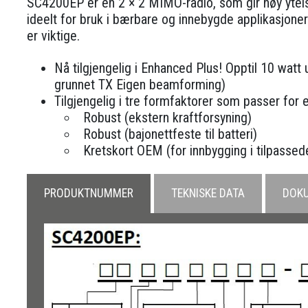
SC4200EP er en 2 × 2 MIMO-radio, som gir høy ytels
ideelt for bruk i bærbare og innebygde applikasjoner 
er viktige.
Nå tilgjengelig i Enhanced Plus! Opptil 10 watt
grunnet TX Eigen beamforming)
Tilgjengelig i tre formfaktorer som passer for
Robust (ekstern kraftforsyning)
Robust (bajonettfeste til batteri)
Kretskort OEM (for innbygging i tilpasse
PRODUKTNUMMER
TEKNISKE DATA
DOK