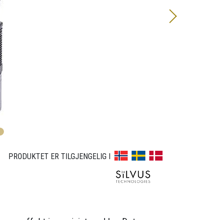
1
2
3
4
PRODUKTET ER TILGJENGELIG I