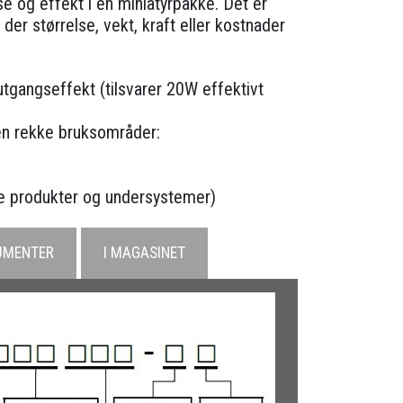
e og effekt i en miniatyrpakke. Det er
der størrelse, vekt, kraft eller kostnader
 utgangseffekt (tilsvarer 20W effektivt
 en rekke bruksområder:
de produkter og undersystemer)
UMENTER
I MAGASINET