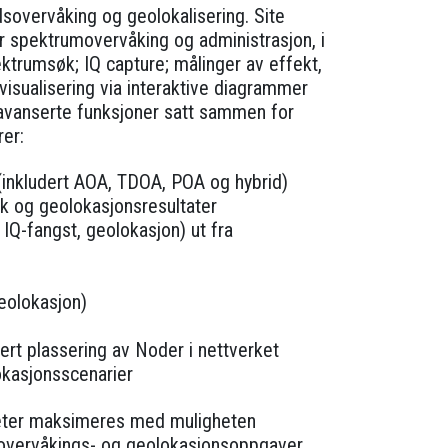
sovervåking og geolokalisering. Site
for spektrumovervåking og administrasjon, i
ktrumsøk; IQ capture; målinger av effekt,
isualisering via interaktive diagrammer
av avanserte funksjoner satt sammen for
rer:
(inkludert AOA, TDOA, POA og hybrid)
rk og geolokasjonsresultater
 IQ-fangst, geolokasjon) ut fra
geolokasjon)
ert plassering av Noder i nettverket
okasjonsscenarier
teter maksimeres med muligheten
umovervåkings- og geolokasjonsoppgaver