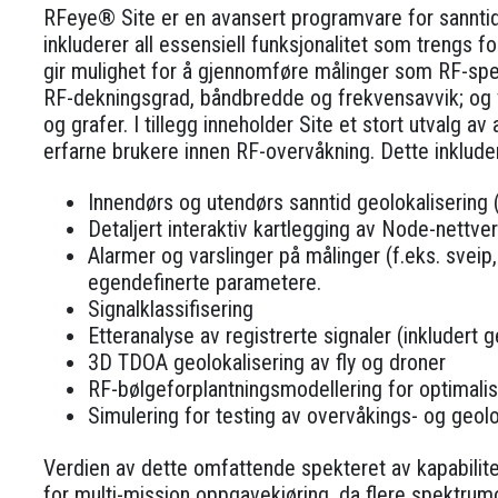
RFeye® Site er en avansert programvare for sanntid
inkluderer all essensiell funksjonalitet som trengs 
gir mulighet for å gjennomføre målinger som RF-spe
RF-dekningsgrad, båndbredde og frekvensavvik; og v
og grafer. I tillegg inneholder Site et stort utvalg 
erfarne brukere innen RF-overvåkning. Dette inklude
Innendørs og utendørs sanntid geolokalisering 
Detaljert interaktiv kartlegging av Node-nettve
Alarmer og varslinger på målinger (f.eks. sveip,
egendefinerte parametere.
Signalklassifisering
Etteranalyse av registrerte signaler (inkludert 
3D TDOA geolokalisering av fly og droner
RF-bølgeforplantningsmodellering for optimalis
Simulering for testing av overvåkings- og geol
Verdien av dette omfattende spekteret av kapabili
for multi-mission oppgavekjøring, da flere spektr