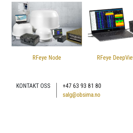
RFeye Node
RFeye DeepVi
KONTAKT OSS
+47 63 93 81 80
salg@obsima.no