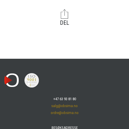
DEL
+47 63 93 81 80
salg@obsima.no
ordre@obsima.no
BESØKSADRESSE