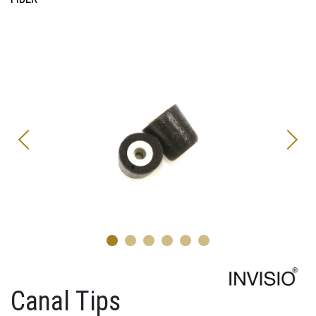
1
2
3
4
5
6
Canal Tips