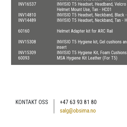
INV16537
INVISIO T5 Headset, Headband, Velcro 
Helmet Mount Use, Tan - HC01
INV14810
INVISIO T5 Headset, Neckband, Black 
INV14489
INVISIO T5 Headset, Neckband, Tan - 
60160
Helmet Adapter kit for ARC Rail
INV15308
INVISIO T5 Hygiene kit, Gel cushions a
insert
INV15309
INVISIO T5 Hygiene Kit, Foam Cushions 
60093
MSA Hygiene Kit Leather (For T5)
KONTAKT OSS
+47 63 93 81 80
salg@obsima.no