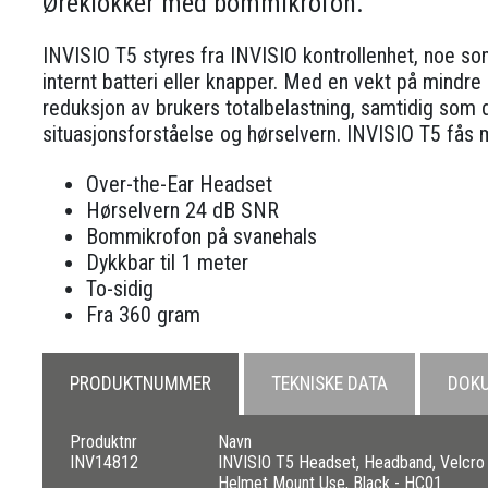
Øreklokker med bommikrofon.
INVISIO T5 styres fra INVISIO kontrollenhet, noe som
internt batteri eller knapper. Med en vekt på mindr
reduksjon av brukers totalbelastning, samtidig som 
situasjonsforståelse og hørselvern. INVISIO T5 fås
Over-the-Ear Headset
Hørselvern 24 dB SNR
Bommikrofon på svanehals
Dykkbar til 1 meter
To-sidig
Fra 360 gram
PRODUKTNUMMER
TEKNISKE DATA
DOK
Produktnr
Navn
INV14812
INVISIO T5 Headset, Headband, Velcro 
Helmet Mount Use, Black - HC