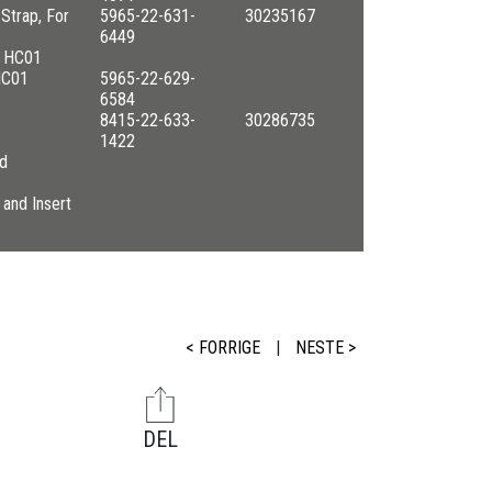
Strap, For
5965-22-631-
30235167
6449
- HC01
HC01
5965-22-629-
6584
8415-22-633-
30286735
1422
nd
and Insert
< FORRIGE
|
NESTE >
DEL