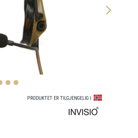
2
3
4
5
6
7
8
PRODUKTET ER TILGJENGELIG I