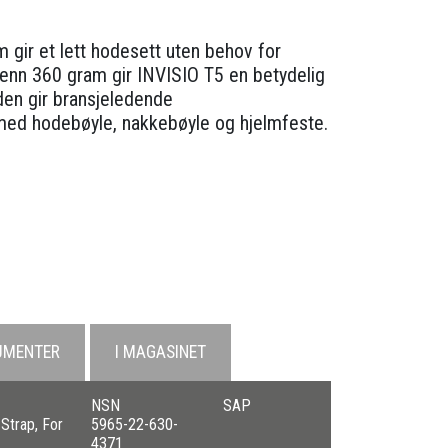
 gir et lett hodesett uten behov for
e enn 360 gram gir INVISIO T5 en betydelig
den gir bransjeledende
 med hodebøyle, nakkebøyle og hjelmfeste.
UMENTER
I MAGASINET
NSN
SAP
Strap, For
5965-22-630-
01
4371