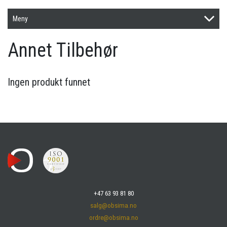
Meny
Annet Tilbehør
Ingen produkt funnet
+47 63 93 81 80
salg@obsima.no
ordre@obsima.no