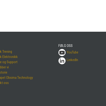
FØLG OSS
k Trening
YouTube
k Elektronikk
LinkedIn
ce og Support
obber vi
storie
apet Obsima Technology
kt oss