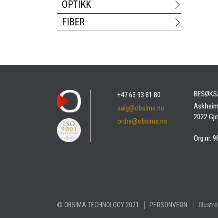
OPTIKK
FIBER
BESØKS
+47 63 93 81 80
Askheim
salg@obsima.no
2022 Gj
ordre@obsima.no
Org.nr. 
© OBSIMA TECHNOLOGY 2021
PERSONVERN
Illustr