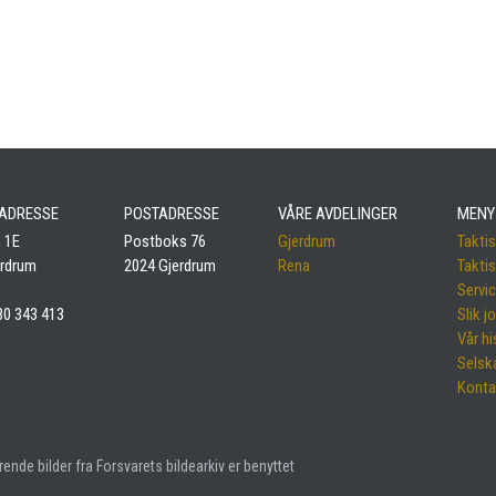
ADRESSE
POSTADRESSE
VÅRE AVDELINGER
MENY
 1E
Postboks 76
Gjerdrum
Taktis
erdrum
2024 Gjerdrum
Rena
Taktis
Servi
980 343 413
Slik j
Vår hi
Selsk
Konta
erende bilder fra Forsvarets bildearkiv er benyttet