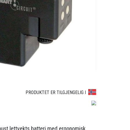
1
PRODUKTET ER TILGJENGELIG I
bust lettvekts batteri med ergonomisk