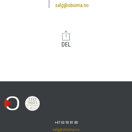
salg@obsima.no
DEL
+47 63 93 81 80
salg@obsima.no