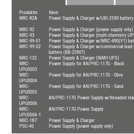
Produktnr
Navn
MRC-82A
Power Supply & Charger w/UBI-2590 battery
MRC-92
Power Supply & Charger (power supply only)
MRC-93
Power Supply & Charger (multi-chemistry UP
MRC-99-01
Power Supply & Charger w/MRC-490(V1) bat
MRC-99-02
Power Supply & Charger w/commercial lead-
battery (BB-2590?)
MRC-132
Power Supply & Charger (NiMH UPS)
MRC-
Power Supply for AN/PRC-117G - Black
UPU0003
MRC-
Power Supply for AN/PRC-117G - Olive
UPU0004
MRC-
Power Supply for AN/PRC-117G - Sand
UPU0005
MRC-
AN/PRC-117G Power Supply w/threaded sta
UPU0006
MRC-
AN/PRC-117G Power Supply
UPU0006-1
MRC-187
Power Supply & Charger
PSU-40
Power Supply (power supply only)