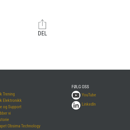
DEL
FØLG OSS
k Trening
YouTube
k Elektronikk
LinkedIn
ce og Support
obber vi
storie
apet Obsima Technology