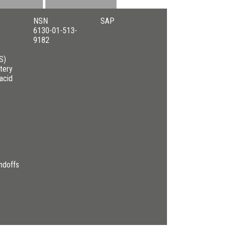
NSN
SAP
6130-01-513-
9182
S)
tery
acid
ndoffs