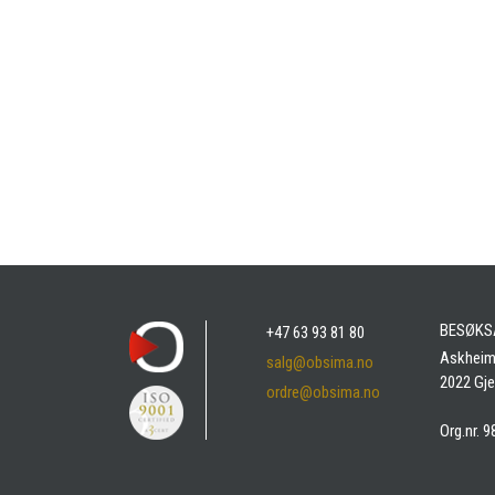
BESØKS
+47 63 93 81 80
Askheim
salg@obsima.no
2022 Gj
ordre@obsima.no
Org.nr. 