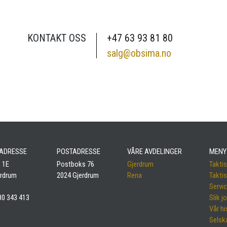
KONTAKT OSS
+47 63 93 81 80
salg@obsima.no
ADRESSE
POSTADRESSE
VÅRE AVDELINGER
MENY
 1E
Postboks 76
Gjerdrum
Taktis
erdrum
2024 Gjerdrum
Rena
Taktis
Servi
980 343 413
Slik j
Vår hi
Selsk