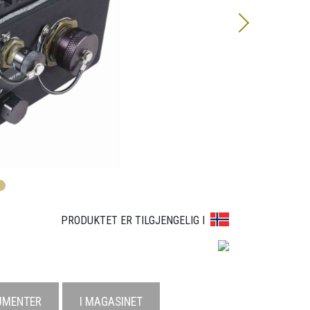
1
2
3
4
PRODUKTET ER TILGJENGELIG I
UMENTER
I MAGASINET